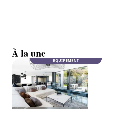
Mobilier haut de gamme en noyer massif :
élégance
À la une
EQUIPEMENT
INFOS