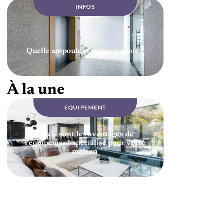
INFOS
Quelle ampoule pour un couloir ?
À la une
EQUIPEMENT
Quels sont les avantages de
l’équipement spécialisé pour votre
maison