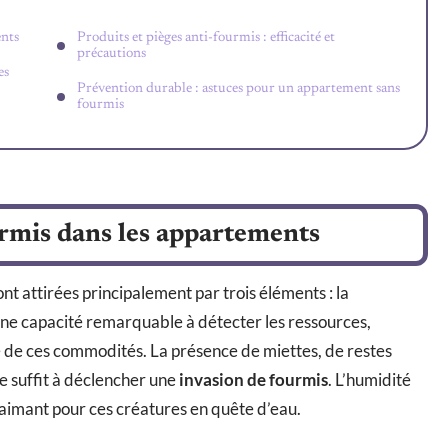
ents
Produits et pièges anti-fourmis : efficacité et
précautions
es
Prévention durable : astuces pour un appartement sans
fourmis
ourmis dans les appartements
nt attirées principalement par trois éléments : la
d’une capacité remarquable à détecter les ressources,
he de ces commodités. La présence de miettes, de restes
e suffit à déclencher une
invasion de fourmis
. L’humidité
n aimant pour ces créatures en quête d’eau.