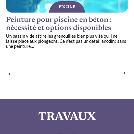
PISCINE
Peinture pour piscine en béton :
nécessité et options disponibles
Un bassin vide attire les grenouilles bien plus vite qu’il ne
M
laisse place aux plongeons. Ce n’est pas un détail anodin : sans
p
une peinture
…
v
TRAVAUX