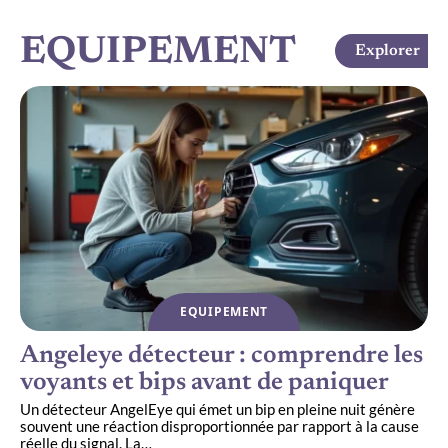
EQUIPEMENT
Explorer
EQUIPEMENT
Angeleye détecteur : comprendre les
voyants et bips avant de paniquer
Un détecteur AngelEye qui émet un bip en pleine nuit génère
C
souvent une réaction disproportionnée par rapport à la cause
p
réelle du signal. La
…
s