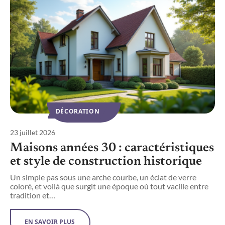
DÉCORATION
23 juillet 2026
1
e
Maisons années 30 : caractéristiques
et style de construction historique
Un simple pas sous une arche courbe, un éclat de verre
e
coloré, et voilà que surgit une époque où tout vacille entre
L
tradition et
…
r
u
EN SAVOIR PLUS