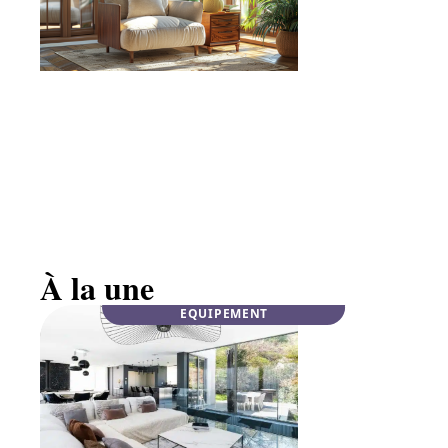
Mobilier haut de gamme en noyer massif :
élégance
À la une
EQUIPEMENT
INFOS