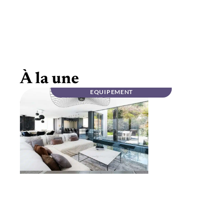
Mobilier haut de gamme en noyer massif :
élégance
À la une
EQUIPEMENT
INFOS