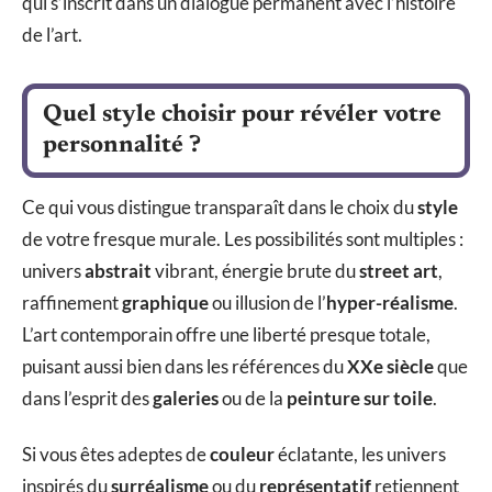
qui s’inscrit dans un dialogue permanent avec l’histoire
de l’art.
Quel style choisir pour révéler votre
personnalité ?
Ce qui vous distingue transparaît dans le choix du
style
de votre fresque murale. Les possibilités sont multiples :
univers
abstrait
vibrant, énergie brute du
street art
,
raffinement
graphique
ou illusion de l’
hyper-réalisme
.
L’art contemporain offre une liberté presque totale,
puisant aussi bien dans les références du
XXe siècle
que
dans l’esprit des
galeries
ou de la
peinture sur toile
.
Si vous êtes adeptes de
couleur
éclatante, les univers
inspirés du
surréalisme
ou du
représentatif
retiennent