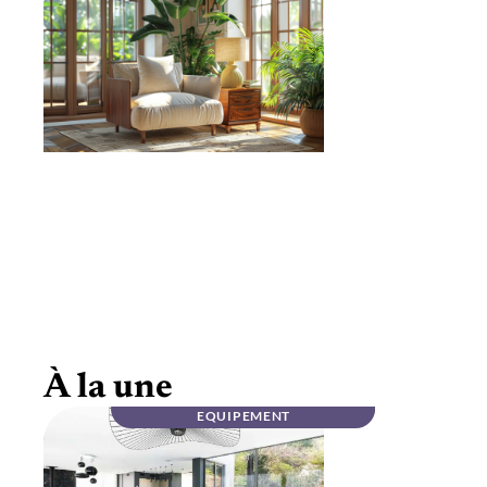
Mobilier haut de gamme en noyer massif :
élégance
À la une
EQUIPEMENT
INFOS