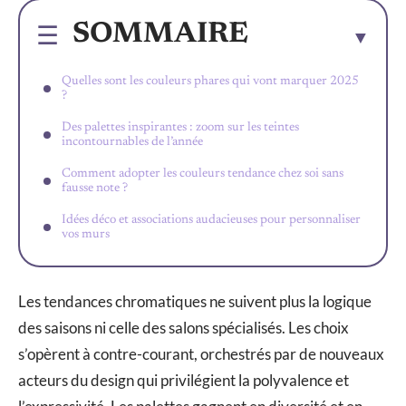
SOMMAIRE
Quelles sont les couleurs phares qui vont marquer 2025
?
Des palettes inspirantes : zoom sur les teintes
incontournables de l’année
Comment adopter les couleurs tendance chez soi sans
fausse note ?
Idées déco et associations audacieuses pour personnaliser
vos murs
Les tendances chromatiques ne suivent plus la logique
des saisons ni celle des salons spécialisés. Les choix
s’opèrent à contre-courant, orchestrés par de nouveaux
acteurs du design qui privilégient la polyvalence et