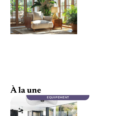
Mobilier haut de gamme en noyer massif :
élégance
À la une
EQUIPEMENT
INFOS