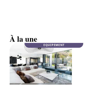
Mobilier haut de gamme en noyer massif :
élégance
À la une
EQUIPEMENT
INFOS